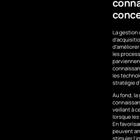
conna
conce
La gestion
d’acquisiti
d’améliorer
les process
parviennen
connaissanc
les technol
stratégie d
Au fond, la
connaissanc
veillant à 
lorsque les
En favorisa
peuvent amé
stimuler l’i