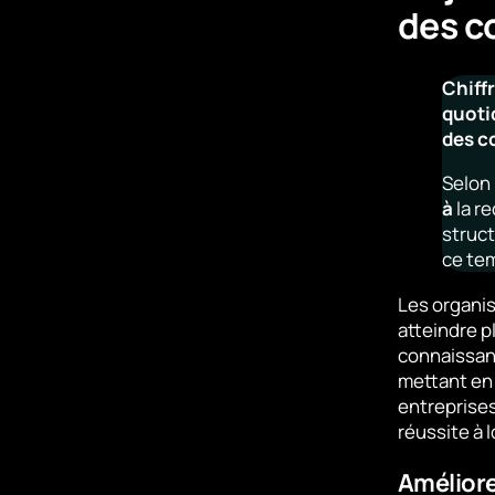
des c
Chiffr
quoti
des c
Selon
à
la r
struc
ce tem
Les organis
atteindre pl
connaissanc
mettant en 
entreprises
réussite à 
Améliore