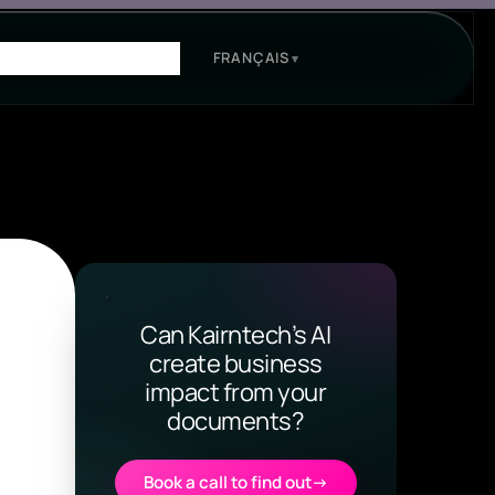
FRANÇAIS
RCES
CONTACT
Can Kairntech’s AI
create business
impact from your
documents?
Book a call to find out