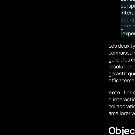
perspi
intera
pourqu
gestio
l’expe
Les deux t
connaissanc
gérer, les 
résolution
garantit q
efficaceme
note :
Les c
d’interacti
collaborati
améliorer v
Objec