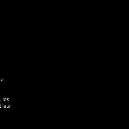
ur
 les
 leur