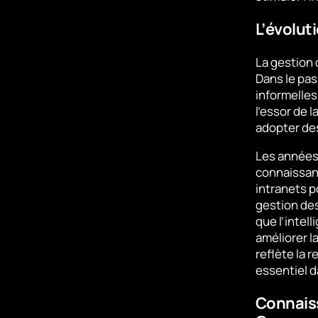
L’évolut
La gestion 
Dans le pa
informelles
l’essor de 
adopter de
Les années
connaissanc
intranets p
gestion des
que l’intell
améliorer l
reflète la
essentiel 
Connaiss