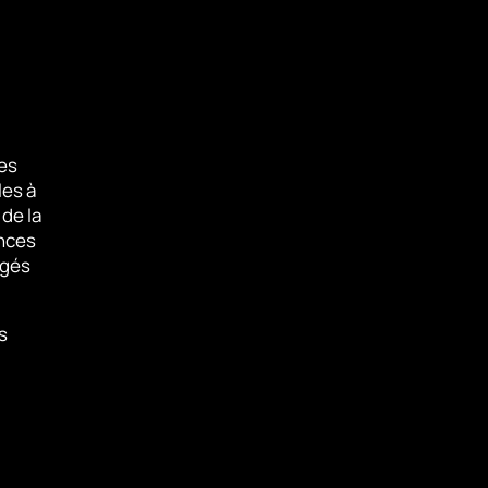
es
les à
 de la
nces
agés
s