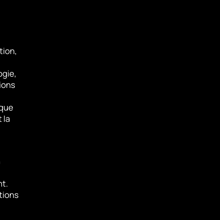
tion,
ogie,
ions
 que
 la
n
nt.
tions