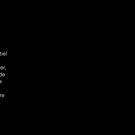
iel
er,
 de
a
re