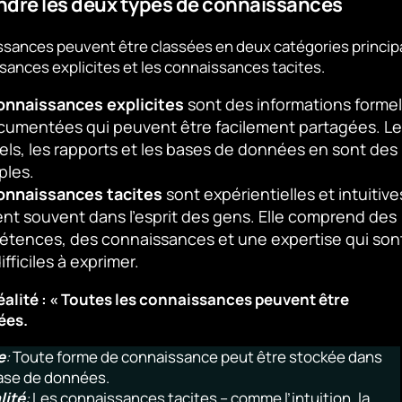
dre les deux types de connaissances
sances peuvent être classées en deux catégories principa
sances explicites et les connaissances tacites.
onnaissances explicites
sont des informations formel
cumentées qui peuvent être facilement partagées. Le
ls, les rapports et les bases de données en sont des
les.
onnaissances tacites
sont expérientielles et intuitive
ent souvent dans l’esprit des gens. Elle comprend des
tences, des connaissances et une expertise qui son
ifficiles à exprimer.
éalité : « Toutes les connaissances peuvent être
ées.
e
:
Toute forme de connaissance peut être stockée dans
ase de données.
lité
:
Les connaissances tacites – comme l’intuition, la