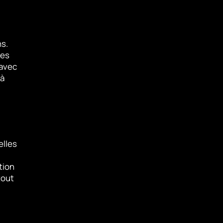
s.
des
 avec
 à
elles
tion
tout