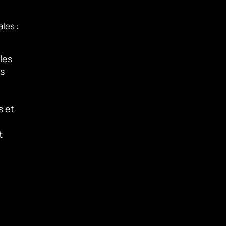
les :
les
s
s et
t