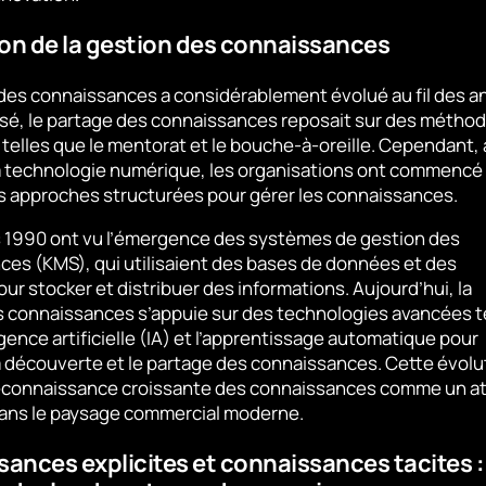
ion de la gestion des connaissances
des connaissances a considérablement évolué au fil des an
ssé, le partage des connaissances reposait sur des métho
 telles que le mentorat et le bouche-à-oreille. Cependant,
la technologie numérique, les organisations ont commencé
s approches structurées pour gérer les connaissances.
 1990 ont vu l’émergence des systèmes de gestion des
es (KMS), qui utilisaient des bases de données et des
our stocker et distribuer des informations. Aujourd’hui, la
 connaissances s’appuie sur des technologies avancées t
igence artificielle (IA) et l’apprentissage automatique pour
a découverte et le partage des connaissances. Cette évolu
 reconnaissance croissante des connaissances comme un a
dans le paysage commercial moderne.
ances explicites et connaissances tacites :