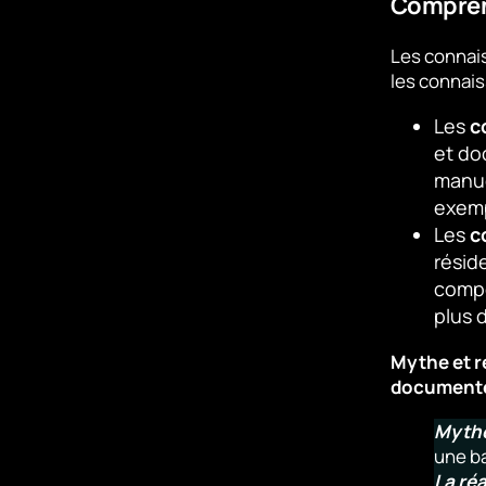
Compren
Les connais
les connais
Les
c
et do
manue
exemp
Les
c
résid
compé
plus d
Mythe et r
document
Myth
une b
La réa